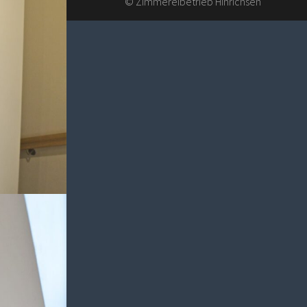
© Zimmereibetrieb Hinrichsen