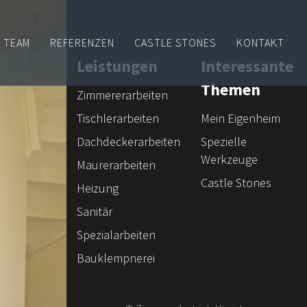
TEAM
REFERENZEN
CASTLE STONES
KONTAKT
Leistungen
Interessante
Themen
Zimmererarbeiten
Tischlerarbeiten
Mein Eigenheim
Dachdeckerarbeiten
Spezielle
Werkzeuge
Maurerarbeiten
Castle Stones
Heizung
Sanitär
Spezialarbeiten
Bauklempnerei